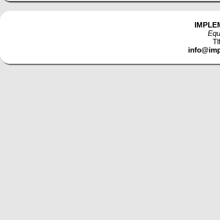
IMPLE
Equ
Tl
info@imp