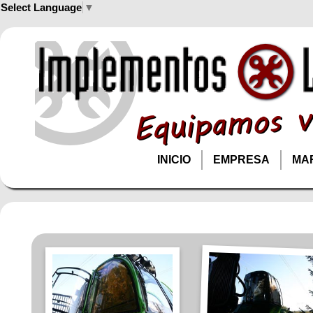
Select Language
▼
INICIO
EMPRESA
MA